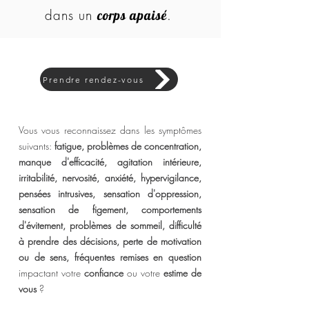
dans un
.
corps apaisé
Prendre rendez-vous
Vous vous reconnaissez dans les symptômes
suivants:
f
atigue, problèmes de concentration,
manque d'efficacité, agitation intérieure,
irritabilité, nervosité, anxiété, hypervigilance,
pensées intrusives, sensation d'oppression,
sensation de figement, comportements
d'évitement, problèmes de sommeil, difficulté
à prendre des décisions, perte de motivation
ou de sens, fréquentes remises en question
impactant votre
confiance
ou votre
estime de
vous
?