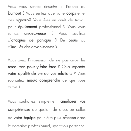
Vous vous sentez
stressé-e
? Proche du
burnout
? Vous sentez que votre
corps
émet
des
signaux
?
Vous êtes en arrêt de travail
pour
épuisement
professionnel ?
Vous vous
sentez
anxieux-euse
? Vous souffrez
d'
attaques de panique
? De
peurs
ou
d'
inquiétudes envahissantes
?
Vous avez l'impression de ne pas avoir les
ressources pour y faire face
? Cela
impacte
votre qualité de vie ou vos relations
? Vous
souhaitez
mieux comprendre
ce qui vous
arrive ?
Vous souhaitez simplement
améliorer vos
compétences
de gestion du stress ou celles
de
votre équipe
pour être plus
efficace
dans
le domaine professionnel, sportif ou personnel