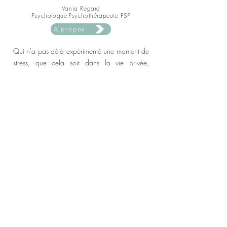
Vania Regard
Psychologue-Psychothérapeute FSP
A propos
Qui n'a pas déjà expérimenté une moment de
stress, que cela soit dans la vie privée,
professionnelle ou scolaire ? Le stress est une
réaction normale, adaptative et qui a une
fonction, quand il peut être régulé !
Seulement, à force d'être soumis à des
facteurs de stress récurrents (pression de la
performance, conflits et difficultés
relationnelles, manque de temps,
changements importants ou continus, perte de
sens, prises de décisions, surcharge mentale,
surmenage professionnel ou parental, etc.), et
de manquer de moments permettant de
réguler la réaction de stress, nous pouvons
finir par vivre dans un état de stress constant.
Celui-ci peut progressivement devenir une